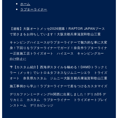
ホーム
ラプターライナー
【速報】大阪オートメッセ2026開幕！RAPTOR JAPANブース
で皆さまをお待ちしています！大阪京都兵庫滋賀和歌山三重
キャンピングハイエースがラプターライナーで魅力的な車に大変
身！下回りをラプターライナーでガード！奈良件ラプターライナ
ー正規施工店トライズオート ハイエース キャンピングカー
白け防止に
🌴【カスタム紹介】西海岸スタイルを極める！DAMDトラックミ
ラー（メッキ）でレトロ＆タフネスなジムニーシエラ トライズ
オート 奈良県カスタム ジムニー大阪京都兵庫滋賀和歌山三重
施工事例から学ぶ！ラプターライナーで差をつけるカスタマイズ
デリカファンミーティングin関西に出展しました！デリカD5 デ
リカミニ カスタム ラプターライナー トライズオートブレイ
ンストーム デリカビレッジ