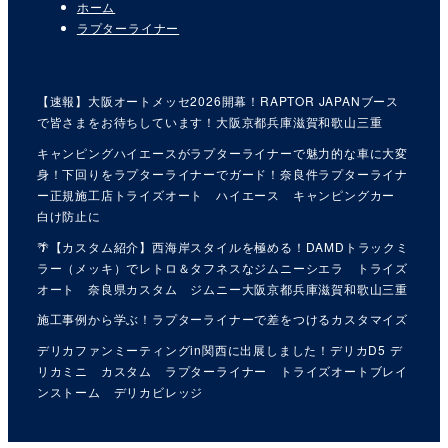
ホーム
ラプターライナー
【速報】大阪オートメッセ2026開幕！RAPTOR JAPANブース
で皆さまをお待ちしています！大阪京都兵庫滋賀和歌山三重
キャンピングハイエースがラプターライナーで魅力的な車に大変
身！下回りをラプターライナーでガード！奈良件ラプターライナ
ー正規施工店トライズオート ハイエース キャンピングカー
白け防止に
🌴【カスタム紹介】西海岸スタイルを極める！DAMDトラックミ
ラー（メッキ）でレトロ＆タフネスなジムニーシエラ トライズ
オート 奈良県カスタム ジムニー大阪京都兵庫滋賀和歌山三重
施工事例から学ぶ！ラプターライナーで差をつけるカスタマイズ
デリカファンミーティングin関西に出展しました！デリカD5 デ
リカミニ カスタム ラプターライナー トライズオートブレイ
ンストーム デリカビレッジ