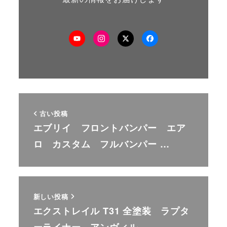
メ
メ
メ
メ
ニ
ニ
ニ
ニ
ュ
ュ
ュ
ュ
ー
ー
ー
ー
項
項
項
項
古い投稿
目
目
目
目
エブリイ フロントバンパー エア
ロ カスタム フルバンパー …
新しい投稿
エクストレイル T31 全塗装 ラプタ
ーライナー アンヴィル…