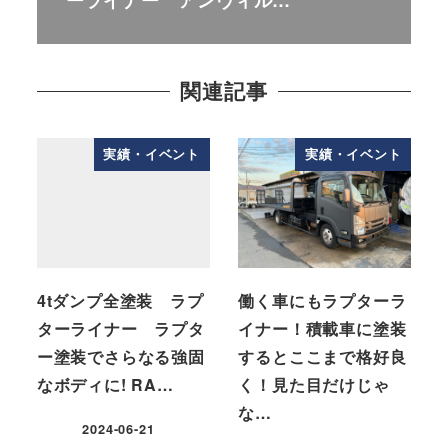
関連記事
実績・イベント
実績・イベント
4tダンプ全塗装 ラプ
働く車にもラプターラ
ターライナー ラプタ
イナー！積載車に塗装
ー塗装でさらなる強固
するとここまで格好良
なボディに! RA…
く！見た目だけじゃ
な…
2024-06-21