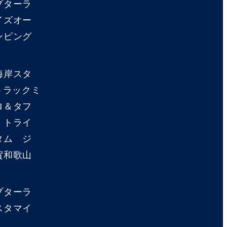
プターラ
イズオー
ンピング
海岸スタ
トラックミ
ロ＆タフ
 トライ
タム ジ
賀和歌山
プターラ
スタマイ