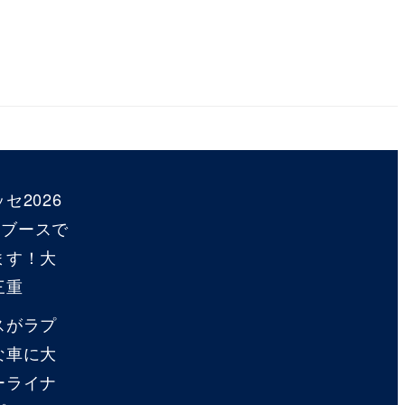
セ2026
ANブースで
ます！大
三重
スがラプ
な車に大
ーライナ